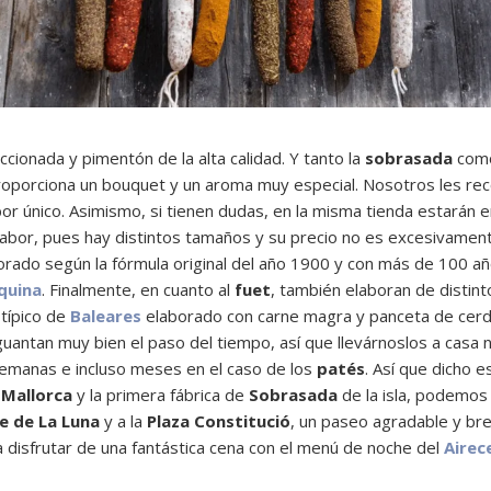
cionada y pimentón de la alta calidad. Y tanto la
sobrasada
com
e proporciona un bouquet y un aroma muy especial. Nosotros les 
or único. Asimismo, si tienen dudas, en la misma tienda estarán 
sabor, pues hay distintos tamaños y su precio no es excesivame
borado según la fórmula original del año 1900 y con más de 100 añ
quina
. Finalmente, en cuanto al
fuet
, también elaboran de disti
 típico de
Baleares
elaborado con carne magra y panceta de cerdo,
antan muy bien el paso del tiempo, así que llevárnoslos a casa 
semanas e incluso meses en el caso de los
patés
. Así que dicho 
e
Mallorca
y la primera fábrica de
Sobrasada
de la isla, podemos 
le de La Luna
y a la
Plaza Constitució
, un paseo agradable y bre
 disfrutar de una fantástica cena con el menú de noche del
Airec