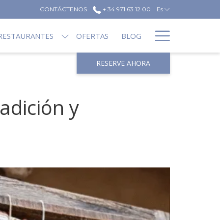
CONTÁCTENOS
+ 34 971 63 12 00
Es
Hamburg
RESTAURANTES
OFERTAS
BLOG
Menu
RESERVE AHORA
adición y