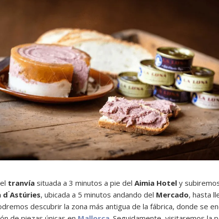
del
tranvía
situada a 3 minutos a pie del
Aimia Hotel
y subiremos
d ́Astúries
, ubicada a 5 minutos andando del
Mercado
, hasta l
 podremos descubrir la zona más antigua de la fábrica, donde se 
ión de piezas únicas en
Mallorca
. Seguidamente, visitaremos la p