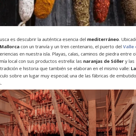
busca es descubrir la auténtica esencia del
mediterráneo
. Ubicad
Mallorca
con un tranvía y un tren centenario, el puerto del
Valle 
eriencias en nuestra isla. Playas, calas, caminos de piedra entre 
mía local con sus productos estrella: las
naranjas de Sóller
y las
tradición e historia que también se elaboran en el mismo valle:
La
tículo sobre un lugar muy especial; una de las fábricas de embutid
a.