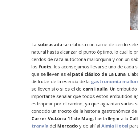
La
sobrasada
se elabora con carne de cerdo selec
natural hasta alcanzar el punto óptimo, lo cual l
cerdos de raza autóctona mallorquina y con un sab
los
fuets
, les aconsejamos llevarse uno de cada 
que se lleven es el
paté clásico de La Luna
. Ela
disfrutar de la esencia de la
gastronomía mallor
se lleven si o si es el de
carn i xulla
. Un embutido
importante señalar que todos estos embutidos agu
estropear por el camino, ya que aguantan varias 
conocido un trocito de la historia gastronómica d
Carrer Victòria 11 de Maig
, hasta llegar a la
Cal
tranvía
del
Mercado
y de ahí al
Aimia Hotel
para