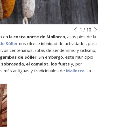
Siguiente
Botones
Al
1
/
10
Anterior
de
hacer
o en la
costa norte de Mallorca
, a los pies de la
control
clic
de Sóller
nos ofrece infinidad de actividades para
de
en
olivos centenarios, rutas de senderismo y ciclismo,
la
los
gambas de Sóller
. Sin embargo, este municipio
presentación
siguientes
 sobrasada, el camaiot, los fuets
y, por
de
enlaces,
os más antiguas y tradicionales de
Mallorca
: La
diapositivas
se
actualizará
el
contenido
anterior