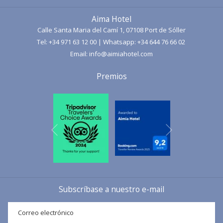
PESTAÑA
excursionistas que desean explorar la
Serra de Tramuntana
, una
Aima Hotel
joya natural de Mallorca. Esta ruta combina
paisajes de montaña,
Calle Santa Maria del Camí 1, 07108 Port de Sóller
acantilados sobre el Mediterráneo y puntos de interés
Tel:
+34 971 63 12 00
| Whatsapp:
+34 644 76 66 02
histórico
como la Cueva del Migdia, creando una experiencia
Email:
info@aimiahotel.com
inolvidable para senderistas de nivel medio.
Premios
Siguiente
Anterior
Subscríbase a nuestro e-mail