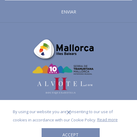
Etapa 1: Del Aimia Hotel al Coll de Cala Ferrera
ENVIAR
Comenzamos nuestra caminata desde el
Hotel Aimia
en dirección
al
Carrer Bélgica
. En la primera curva, giramos a la derecha por el
Camí de s’Illeta
, ascendiendo por el mismo camino que lleva a
Sa
Torre Picada
.
(¿Quieres conocer esta ruta? Descúbrela en nuestro
artículo:
Excursión a Sa Torre Picada y el Camí de s’Illeta
)
.
A los 15-20 minutos de subida, observamos el
Penyal Bernat
, una
formación rocosa muy característica. Continuamos el ascenso
dejando atrás el asfalto hasta alcanzar una barrera metálica con
columnas que indican
“Ca’n Bardi”.
Desde aquí ya se aprecian los
vertiginosos acantilados del Puig de Balitx, por donde regresaremos
al final de la excursión.
Avanzamos hasta un cruce donde seguiremos por la izquierda,
By using our website you are consenting to our use of
siguiendo una flecha roja pintada en una roca. Poco después,
cookies in accordance with our Cookie Policy.
Read more
tomamos un desvío a la derecha hacia el
Camí del Joncar y del Pas
de Na Cordellina
, un antiguo camino de herradura colgado en la
ACCEPT