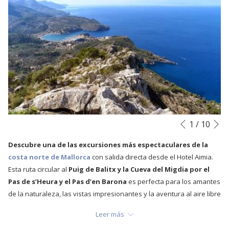
S
Botones
Al
1
/
10
Anterior
de
hacer
Descubre una de las excursiones más espectaculares de la
control
clic
costa norte de Mallorca
con salida directa desde el Hotel Aimia.
de
en
Esta ruta circular al
Puig de Balitx y la Cueva del Migdia por el
la
los
Pas de s’Heura y el Pas d’en Barona
es perfecta para los amantes
presentación
siguientes
de la naturaleza, las vistas impresionantes y la aventura al aire libre
de
enlaces,
en la
Serra de Tramuntana
, Patrimonio Mundial por la UNESCO.
diapositivas
se
Leer más
actualizará