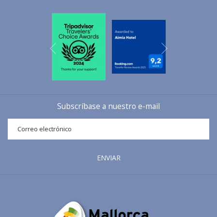
opción directa de ida y vuelta. ¡Hablemos de las dos!
LA RUTA CIRCULAR: PORT DE SÓLLER - COLL DE SÓLLER -
Siguiente
VALLDEMOSSA - DEIÀ - PORT DE SÓLLER.
Anterior
Para realizar esta ruta, partiremos del
Aimia Hotel
en dirección a
Palma
por la carretera principal del
Valle de Sóller
hasta que
lleguemos a la entrada del Túnel de
Sóller
. Lugar en el que nos
desviaremos hacia la izquierda e iniciaremos el ascenso al puerto
Subscríbase a nuestro e-mail
de montaña del
Coll de Sóller
. Este tramo transcurre por la antigua
carretera de
Sóller
. Una carretera serpenteante con 420 metros de
desnivel que atraviesa la
Sierra de Tramuntana
. Durante el ascenso
veremos paisajes
mediterráneos
únicos. Almendros, algarrobos,
ENVIAR
encinas, etc. Todo tipo de vegetación de la isla, así como algunas
posesiones centenarias. Una vez que lleguemos arriba del
Coll de
Sóller
nos encontraremos con un mirador ubicado justo al lado de
un restaurante que corona el puerto de montaña. En este punto
podemos hacer una parada o continuar nuestra ruta e iniciar el
descenso por la otra cara del
Coll de Sóller
. Tras haber atravesado