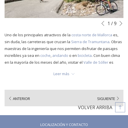
S
Botones
Al
1
/
9
Anterior
de
hacer
Uno de los principales atractivos de la
costa norte de Mallorca
es,
control
clic
sin duda, las carreteras que cruzan la
Sierra de Tramuntana
. Obras
de
en
maestras de la ingeniería que nos permiten disfrutar de paisajes
la
los
increíbles ya sea en
coche
,
andando
o en
bicicleta
. Con buen clima
presentación
siguientes
en la mayoría de los meses del año, visitar el
Valle de Sóller
es
de
enlaces,
siempre una buena opción, y todavía más si se es amante de
diapositivas
se
Leer más
deportes como el
ciclismo
. Con punto de origen para infinidad de
actualizará
rutas, el
Valle de Sóller
te permite disfrutar de este deporte en un
el
entorno privilegiado. Por carreteras que cruzan paisajes
contenido
indescriptibles y en un paraje lleno de naturaleza, aire fresco y paz.
anterior
ANTERIOR
SIGUIENTE
Así que hoy vamos hablar del
ciclismo por la tramuntana
, y
VOLVER ARRIBA
concretamente de una de las rutas que más les recomendamos si
se ubican en el
Puerto de Sóller
: la ruta
Port de Sóller
-
Deià
-
Valldemossa
.
LOCALIZACIÓN Y CONTACTO