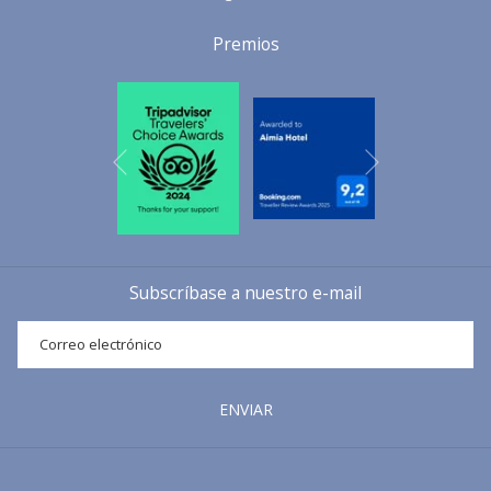
En el mirador podrán encontrar un parking para dejar el coche,
Premios
facilitando así el acceso y las posibles rutas o excursiones que
comienzan justo en este punto. Una de ellas es la ruta que sale del
Mirador de Ses Barques al Puig de Bàlitx
, con una duración de 4
horas y una dificultad muy asequible para aficionados al senderismo o
Siguiente
simplemente para aquellos que deseen una ruta sencilla para disfrutar
Anterior
de las vistas desde el Puig de Bàlitx y de
Sa Cova d’es Migdia
, una
cueva de estalactitas cuyo nombre tan característico se debe a la
impresionante luz que la ilumina de forma natural al mediodía (hora
perfecta para visitarla).
Subscríbase a nuestro e-mail
El Monasterio de Lluc
ENVIAR
El Monasterio o Santuario de Lluc, situado en el municipio de Escorca, es
uno de los puntos de peregrinación por excelencia de Mallorca. Su