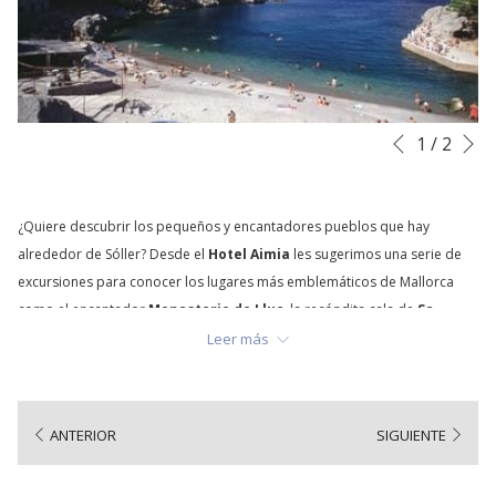
S
Botones
Al
1
/
2
Anterior
de
hacer
control
clic
de
en
¿Quiere descubrir los pequeños y encantadores pueblos que hay
la
los
alrededor de Sóller? Desde el
Hotel Aimia
les sugerimos una serie de
presentación
siguientes
excursiones para conocer los lugares más emblemáticos de Mallorca
de
enlaces,
como el encantador
Monasterio de Lluc
, la recóndita cala de
Sa
diapositivas
se
Calobra
y el
Mirador de Ses Barques
, un increíble punto panorámico
Leer más
actualizará
desde el cual salen muchas rutas senderistas.
el
contenido
anterior
ANTERIOR
SIGUIENTE
Sa Capelleta