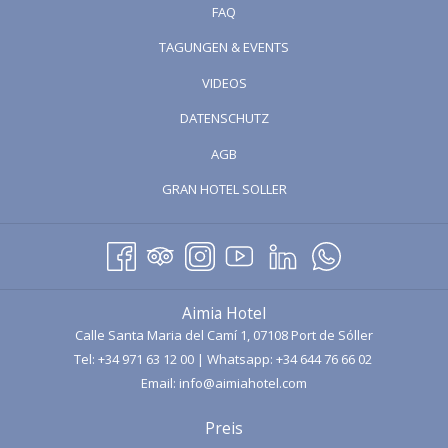
Insel.
FAQ
Vom
Aimia Hotel
aus laden wir Sie ein, diesen besonderen Ort
TAGUNGEN & EVENTS
zwischen
Deià und Valldemossa
zu entdecken, perfekt für
ÖFFNET
VIDEOS
einen entspannten Nachmittag inmitten mediterraner Natur. Ob
SICH
bei einer Fahrt entlang der spektakulären Küstenstraße ab
Port
DATENSCHUTZ
IM
de Sóller
oder vom Meer aus betrachtet: Ein Besuch von
Sa
AGB
NEUEN
Foradada
zum Sonnenuntergang ist ein unvergessliches
FENSTER
ÖFFNET
GRAN HOTEL SOLLER
Erlebnis.
SICH
IM
NEUEN
FENSTER
Aimia Hotel
Calle Santa Maria del Camí 1, 07108 Port de Sóller
Tel:
+34 971 63 12 00
| Whatsapp:
+34 644 76 66 02
Email:
info@aimiahotel.com
Preis