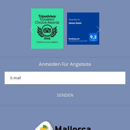
Um unseren Besuch in Valldemossa zu beginnen, verlassen wir das
Hotel Aimia mit dem Auto in Richtung Deià, das wir an der
Abzweigung von der Hauptstraße nach Sóller, kurz nach dem
Kreisverkehr am Monument, auf der rechten Seite erreichen. Dort
Nächste
angekommen, folgen wir der kurvenreichen Straße entlang der
Vorherige
Tramuntana-Küste in Richtung Deià, bis wir nach etwa 15 Minuten
Deià erreichen. Hier können wir einen Halt einlegen, um die
Gemeinde zu besichtigen - mehr Informationen über Deià finden Sie
in unserem Artikel: Ausflug nach Deià. Eines der charismatischsten
Anmelden Für Angebote
Dörfer des Tramuntanagebirges--, oder unsere Reise in Richtung
Valldemossa fortsetzen. Wir durchqueren also Deià mit dem Auto
und fahren auf derselben Straße weiter in Richtung Valldemossa,
bis wir nach weiteren 10-12 Minuten die Tankstelle von Valldemossa
erreichen, die sich am Eingang der Gemeinde auf der Küstenseite
SENDEN
befindet. Hier biegen Sie links ab und nach etwa 300 Metern wieder
links, um Ihr Auto zu parken.
SPAZIERGANG ENTLANG DER VIA BLANQUERNA UND LA
CARTOIXA
Nachdem wir unser Auto geparkt haben, beginnen wir unseren