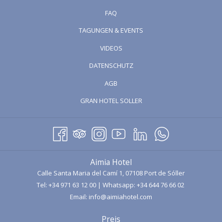
uns Weihnachten näher bringt und an dem wir seine Gastronomie
FAQ
und Geschichte genießen können. Heute werden wir also darüber
TAGUNGEN & EVENTS
sprechen, wie man die Gemeinde Valldemossa an einem Tag mit
dem Auto besuchen kann.
ÖFFNET
VIDEOS
SICH
DATENSCHUTZ
IM
AGB
NEUEN
FENSTER
ÖFFNET
GRAN HOTEL SOLLER
SICH
IM
NEUEN
FENSTER
Aimia Hotel
Calle Santa Maria del Camí 1, 07108 Port de Sóller
Tel:
+34 971 63 12 00
| Whatsapp:
+34 644 76 66 02
Email:
info@aimiahotel.com
VOM HOTEL AIMIA NACH VALLDEMOSSA
Preis