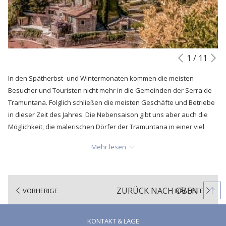
N
Diashow-
Durch
1
/
11
Vorherige
Steuertasten
Klicken
In den Spätherbst- und Wintermonaten kommen die meisten
auf
Besucher und Touristen nicht mehr in die Gemeinden der Serra de
die
Tramuntana. Folglich schließen die meisten Geschäfte und Betriebe
folgenden
in dieser Zeit des Jahres. Die Nebensaison gibt uns aber auch die
Links
Möglichkeit, die malerischen Dörfer der Tramuntana in einer viel
wird
entspannteren und ruhigeren Zeit des Jahres zu genießen. Eine
der
Mehr lesen
perfekte Zeit, um die Nordküste Mallorcas mit ihren Landschaften
obige
kennen zu lernen, die sich nur in diesen Monaten des Jahres
Inhalt
widerspiegeln. Aber wenn wir über eine ideale Gemeinde für einen
aktualisiert
Besuch in diesen Monaten sprechen müssen, dann ist es zweifellos
ZURÜCK NACH OBEN
VORHERIGE
NÄCHSTE
Valldemossa. Eine Gemeinde in der Nähe von Sóller, die sich
zwischen November und Februar in einen wahrhaft magischen Ort
KONTAKT & LAGE
verwandelt. Ein Ort, der eine einzigartige Atmosphäre vermittelt, die