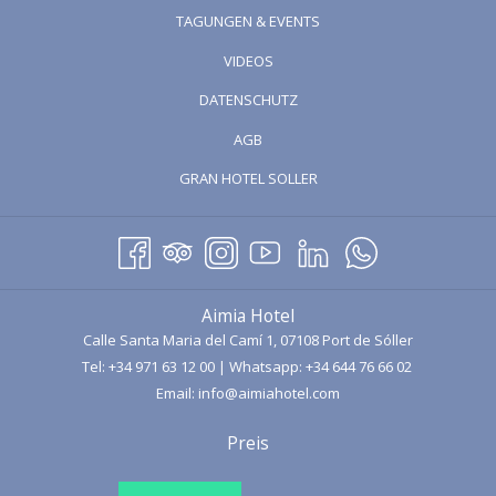
eine sehr effiziente Weise koordinieren, um unseren Gästen die
TAGUNGEN & EVENTS
besten unserer Versionen anbieten zu können.
ÖFFNET
VIDEOS
EIN BLICK AUF DAS REZEPTIONSTEAM
SICH
DATENSCHUTZ
IM
Unser
Rezeptionsteam
besteht aus 5 Personen und bietet somit
AGB
NEUEN
einen 24-Stunden-Empfangsdienst. Morgens um 07.00 Uhr, wenn
FENSTER
das Tagesteam eintrifft, überprüft es die Einträge des Tages und
ÖFFNET
GRAN HOTEL SOLLER
bereitet sich darauf vor, unsere Gäste zu empfangen. Wie viele von
SICH
Ihnen bereits wissen, legen wir im
Aimia Hotel
großen Wert auf die
IM
Erfahrung unserer Gäste und sind stets bemüht, ihnen einen
NEUEN
individuellen Urlaub zu bieten, bei dem sie von dem Moment an, in
FENSTER
dem die Reservierung vorgenommen wird, sehr gut betreut werden.
Aimia Hotel
Ein Beweis dafür ist die hohe Zahl der Gäste, die Jahr für Jahr
Calle Santa Maria del Camí 1, 07108 Port de Sóller
wiederkommen und eine wunderbare Beziehung zu unserem
Tel:
+34 971 63 12 00
| Whatsapp:
+34 644 76 66 02
Empfangspersonal aufbauen, das Ihnen jederzeit und bei allen
Email:
info@aimiahotel.com
Fragen zur Seite steht.
Preis