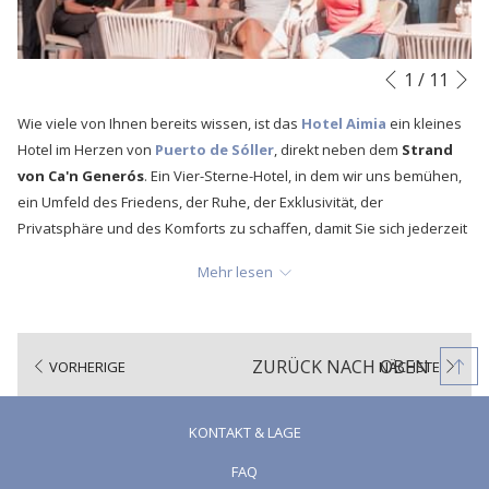
N
Diashow-
Durch
1
/
11
Vorherige
Steuertasten
Klicken
Wie viele von Ihnen bereits wissen, ist das
Hotel Aimia
ein kleines
auf
Hotel im Herzen von
Puerto de Sóller
, direkt neben dem
Strand
die
von Ca'n Generós
. Ein Vier-Sterne-Hotel, in dem wir uns bemühen,
folgenden
ein Umfeld des Friedens, der Ruhe, der Exklusivität, der
Links
Privatsphäre und des Komforts zu schaffen, damit Sie sich jederzeit
wird
wie zu Hause fühlen. Ein einzigartiges
mediterranes Erlebnis
, das
der
Mehr lesen
dank der Arbeit unserer verschiedenen Teams und Mitarbeiter
obige
möglich ist, die ständig bestrebt sind, einen einzigartigen Raum und
Inhalt
ein einzigartiges Erlebnis zu bieten, in dem man sich entspannen
aktualisiert
und den
Hafen von Sóller
auf eine viel persönlichere Art und
ZURÜCK NACH OBEN
VORHERIGE
NÄCHSTE
Weise genießen kann. Aus diesem Grund möchten wir Ihnen heute
unsere Teams vorstellen!
Willkommen im Aimia Hotel
von innen!
KONTAKT & LAGE
Es gibt mehrere Teams, die unser Hotel ausmachen, aber heute
FAQ
werden wir über drei der wichtigsten sprechen, die die Arbeit auf