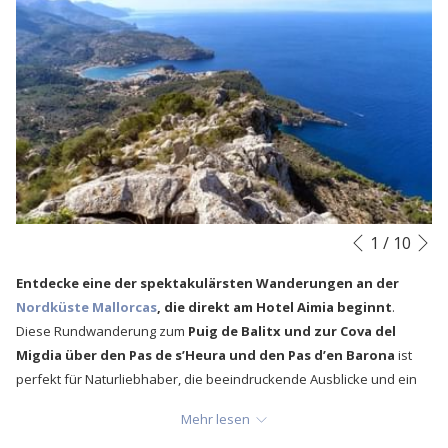
N
Diashow-
Durch
1
/
10
Vorherige
Steuertasten
Klicken
Entdecke eine der spektakulärsten Wanderungen an der
auf
Nordküste Mallorcas
, die direkt am Hotel Aimia beginnt
.
die
Diese Rundwanderung zum
Puig de Balitx und zur Cova del
folgenden
Migdia über den Pas de s’Heura und den Pas d’en Barona
ist
Links
perfekt für Naturliebhaber, die beeindruckende Ausblicke und ein
wird
Outdoor-Abenteuer in der zum UNESCO-Welterbe gehörenden
der
Mehr lesen
Serra de Tramuntana
suchen.
obige