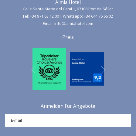
Aimia Hotel
Mallorcas. Diese Route vereint
Berglandschaften, Klippen mit
Calle Santa Maria del Camí 1, 07108 Port de Sóller
Blick auf das Mittelmeer und historische Orte
wie die Cova del
Tel:
+34 971 63 12 00
| Whatsapp:
+34 644 76 66 02
Migdia und schafft so ein unvergessliches Erlebnis für Wanderer mit
Email:
info@aimiahotel.com
mittlerem Niveau.
Preis
Nächste
Vorherige
Anmelden Für Angebote