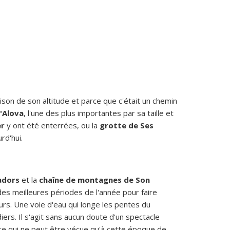
aison de son altitude et parce que c'était un chemin
'Alova
, l'une des plus importantes par sa taille et
er
y ont été enterrées, ou la
grotte de Ses
urd'hui.
adors
et la
chaîne de montagnes de Son
 des meilleures périodes de l'année pour faire
urs. Une voie d'eau qui longe les pentes du
ers. Il s'agit sans aucun doute d'un spectacle
nce qui ne peut être vécue qu'à cette époque de