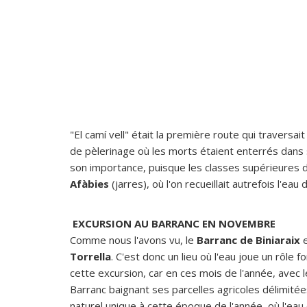
"El camí vell" était la première route qui traversa
de pèlerinage où les morts étaient enterrés dans 
son importance, puisque les classes supérieures 
Afàbies
(jarres), où l'on recueillait autrefois l'ea
EXCURSION AU BARRANC EN NOVEMBRE
Comme nous l'avons vu, le
Barranc de Biniaraix
Torrella
. C'est donc un lieu où l'eau joue un rôle
cette excursion, car en ces mois de l'année, avec 
Barranc baignant ses parcelles agricoles délimitées
naturel unique à cette époque de l'année, où l'ea