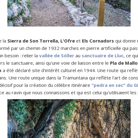
e la
Sierra de Son Torrella, L'Ofre
et
Els Cornadors
qui donne 
formé par un chemin de 1932 marches en pierre artificielle qui pas
n besoin : relier la
vallée de Sóller
au
sanctuaire de Lluc
, ce qu
 le sanctuaire, ainsi qu'une voie de liaison entre le
Pla de Mall
x
a été déclaré site d'intérêt culturel en 1944. Une route qui refl
ns. Une route unique dans la Tramuntana qui reflète l'art de const
 décisif pour la création du célèbre itinéraire
"pedra en sec" du G
nce au ravin que nous connaissons et qui est celui qu'utilisaient l