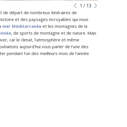
Suivant
Boutons
Le
1
/
13
Précédent
de
contenu
nt de départ de nombreux itinéraires de
commande
ci-
'histoire et des paysages incroyables qui nous
diaporama
dessus
la
mer Méditerranée
et les montagnes de la
sera
onnée
, de sports de montagne et de nature. Mais
actualisé
iver, car le climat, l'atmosphère et même
en
uhaitons aujourd'hui vous parler de l'une des
cliquant
ter pendant l'un des meilleurs mois de l'année
sur
les
liens
suivants