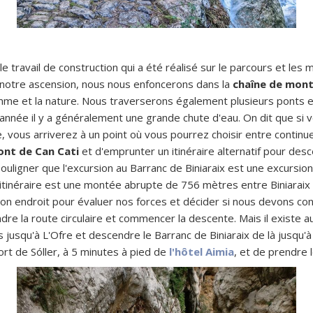
e travail de construction qui a été réalisé sur le parcours et les 
e notre ascension, nous nous enfoncerons dans la
chaîne de mon
homme et la nature. Nous traverserons également plusieurs ponts 
'année il y a généralement une grande chute d'eau. On dit que si vo
re, vous arriverez à un point où vous pourrez choisir entre contin
ont de Can Cati
et d'emprunter un itinéraire alternatif pour des
 souligner que l'excursion au Barranc de Biniaraix est une excursio
l'itinéraire est une montée abrupte de 756 mètres entre Biniaraix
 bon endroit pour évaluer nos forces et décider si nous devons con
re la route circulaire et commencer la descente. Mais il existe aus
 jusqu'à L'Ofre et descendre le Barranc de Biniaraix de là jusqu'à
ort de Sóller, à 5 minutes à pied de
l'hôtel Aimia
, et de prendre 