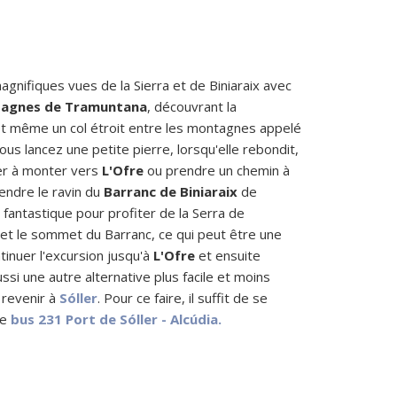
magnifiques vues de la Sierra et de Biniaraix avec
tagnes de Tramuntana
, découvrant la
et même un col étroit entre les montagnes appelé
us lancez une petite pierre, lorsqu'elle rebondit,
uer à monter vers
L'Ofre
ou prendre un chemin à
cendre le ravin du
Barranc de Biniaraix
de
n fantastique pour profiter de la Serra de
 et le sommet du Barranc, ce qui peut être une
tinuer l'excursion jusqu'à
L'Ofre
et ensuite
si une autre alternative plus facile et moins
 revenir à
Sóller
. Pour ce faire, il suffit de se
le
bus 231 Port de Sóller - Alcúdia.