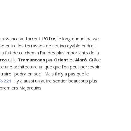
naissance au torrent
L'Ofre
, le long duquel passe
se entre les terrasses de cet incroyable endroit
i a fait de ce chemin l'un des plus importants de la
orca
et la
Tramuntana
par
Orient
et
Alaró
. Grâce
ète une architecture unique que l'on peut percevoir
ruire "pedra en sec". Mais il n'y a pas que le
R-221
, il y a aussi un autre sentier beaucoup plus
es premiers Majorquins.