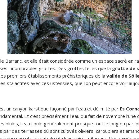
it le Barranc, et elle était considérée comme un espace sacré en r
ses innombrables grottes. Des grottes telles que la
grotte de s
des premiers établissements préhistoriques de la
vallée de Sóll
u des stalactites avec ces ustensiles, que l'on peut encore voir aujo
est un canyon karstique façonné par l'eau et délimité par
Es Corn
 fondamental. Et c'est précisément l'eau qui fait de novembre l'une
les pluies, l'eau coule généralement presque tout le long du parco
 par des terrasses où sont cultivés oliviers, caroubiers et amandi
u occupe une place centrale et donne vie au Barranc. Une expérie