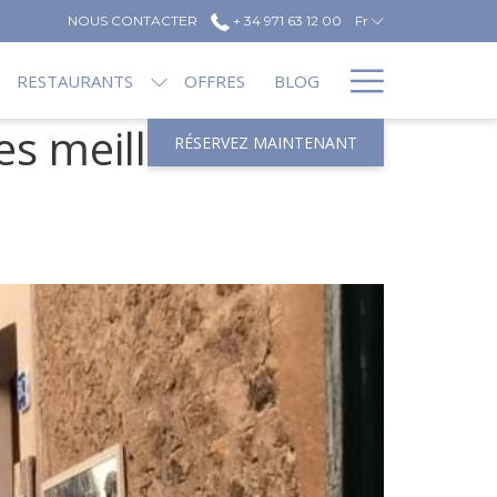
NOUS CONTACTER
+ 34 971 63 12 00
Fr
Hamburg
RESTAURANTS
OFFRES
BLOG
Menu
es meilleures
RÉSERVEZ MAINTENANT