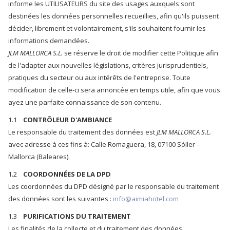
informe les UTILISATEURS du site des usages auxquels sont
destinées les données personnelles recueillies, afin qu'ils puissent
décider, librement et volontairement, s'ils souhaitent fournir les
informations demandées.
JLM MALLORCA S.L.
se réserve le droit de modifier cette Politique afin
de l'adapter aux nouvelles législations, critères jurisprudentiels,
pratiques du secteur ou aux intérêts de l'entreprise. Toute
modification de celle-ci sera annoncée en temps utile, afin que vous
ayez une parfaite connaissance de son contenu.
1.1
CONTRÔLEUR D'AMBIANCE
Le responsable du traitement des données est
JLM MALLORCA S.L.
avec adresse à ces fins à: Calle Romaguera, 18, 07100 Sóller -
Mallorca (Baleares).
1.2
COORDONNÉES DE LA DPD
Les coordonnées du DPD désigné par le responsable du traitement
des données sont les suivantes :
info@aimiahotel.com
1.3
PURIFICATIONS DU TRAITEMENT
Les finalités de la collecte et du traitement des données