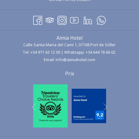
DANS
UN
NOUVEL
ONGLET
Aimia Hotel
Calle Santa Maria del Camí 1, 07108 Port de Sóller
Tel:
+34 971 63 12 00
| Whatsapp:
+34 644 76 66 02
Email:
info@aimiahotel.com
Prix
Suivant
Précédent