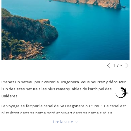
Boutons
Le
1
/
3
Précéde
de
contenu
commande
ci-
Prenez un bateau pour visiter la Dragonera. Vous pourrez y découvrir
diaporama
dessus
l'un des sites naturels les
plus remarquables de l'archipel des
sera
Baléares.
actualisé
Le voyage se fait par le canal de Sa Dragonera ou "Freu". Ce canal est
en
plus étroit dans sa partie nord et ouvert dans sa partie sud. La
cliquant
traversée dure environ 20 minutes et permet de profiter d'un voyage
sur
Lire la suite
agréable avec de belles vues sur la Dragonera et la côte de Sant Elm.
les