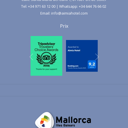
Facebook Ca'n Boqueta
+34 971 63 83 98
Ca'n
Tel:
+34 971 63 12 00
| Whatsapp:
+34 644 76 66 02
Boqueta mapa
Email:
info@aimiahotel.com
Prix
RE ORGANIC
Restaurant végétalien, promoteur de produits biologiques et km 0.
reorganic.es
+34 971 63 89 92
Re Organic mapa
Suivant
Précédent
AIRES DE JAPÓN
Restaurant de haute cuisine japonaise.
airesdejapon.com
+34 656 95 93 37
Aires de Japón
mapa
CA'N LLIMONA
Restaurant promoteur de la vraie nourriture, de la nourriture
méditerranéenne et du km 0. Option pour les cœliaques et les
végétaliens.