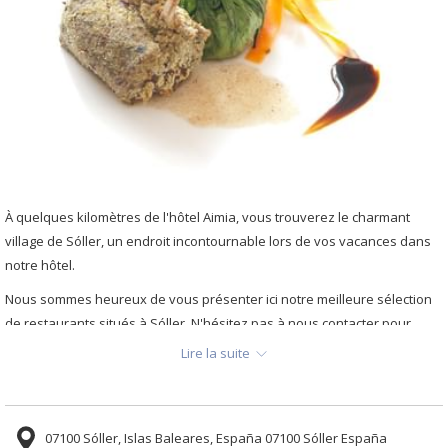
À quelques kilomètres de l'hôtel Aimia, vous trouverez le charmant
village de Sóller, un endroit incontournable lors de vos vacances dans
notre hôtel.
Nous sommes heureux de vous présenter ici notre meilleure sélection
de restaurants situés à Sóller. N'hésitez pas à nous contacter pour
vous aider à réserver votre restaurant préféré.
Lire la suite
CA'N BLAU
07100 Sóller, Islas Baleares, España 07100 Sóller España
Ca'n Blau est un restaurant calme et romantique proposant un menu