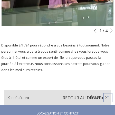
Boutons
Le
1
/
4
Précéde
de
contenu
commande
ci-
Disponible 24h/24 pour répondre à vos besoins à tout moment. Notre
diaporama
dessus
personnel vous aidera à vous sentir comme chez vous lorsque vous
sera
êtes à l'hôtel et comme un expert de l'île lorsque vous passez la
actualisé
journée à l'extérieur. Nous connaissons ses secrets pour vous guider
en
dans les meilleurs recoins.
cliquant
sur
les
liens
RETOUR AU DÉBUT
PRÉCÉDENT
SUIVANT
suivants
LOCALISATION ET CONTACT