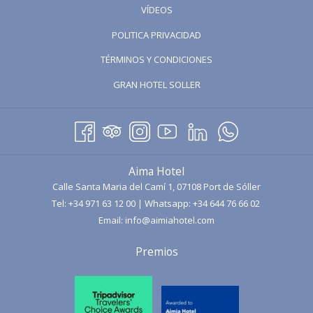
ABRE
VÍDEOS
NUEVA
EN
PESTAÑA
POLITICA PRIVACIDAD
UNA
TÉRMINOS Y CONDICIONES
NUEVA
PESTAÑA
ABRE
GRAN HOTEL SOLLER
EN
UNA
NUEVA
PESTAÑA
Aima Hotel
Calle Santa Maria del Camí 1, 07108 Port de Sóller
Tel:
+34 971 63 12 00
| Whatsapp:
+34 644 76 66 02
Email:
info@aimiahotel.com
Premios