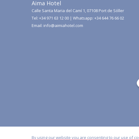
Aima Hotel
NUEVA
Calle Santa Maria del Camí 1, 07108 Port de Sóller
PESTAÑA
Tel:
+34 971 63 12 00
| Whatsapp:
+34 644 76 66 02
Email:
info@aimiahotel.com
By using our website you are consenting to our use of co