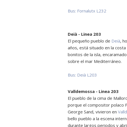
Bus: Fornalutx L232
Deià - Linea 203
El pequeño pueblo de
Deià
, h
años, está situado en la cost
bonitos de la isla, encaramad
sobre el mar Mediterráneo.
Bus: Deià L203
Valldemossa - Linea 203
El pueblo de la cima de Mallor
porque el compositor polaco F
George Sand, vivieron en
Vall
bello pueblo a la escena inter
durante largos periodos y abri