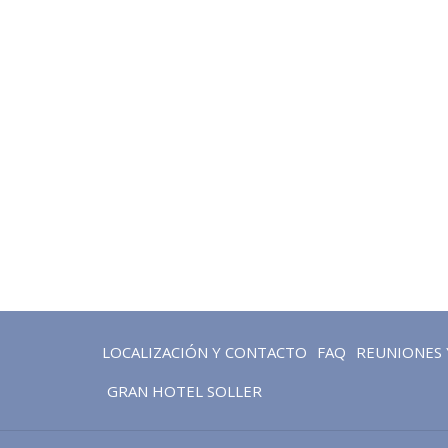
ABRE
LOCALIZACIÓN Y CONTACTO
FAQ
REUNIONES 
EN
ABRE
GRAN HOTEL SOLLER
UNA
EN
NUEVA
UNA
PESTAÑA