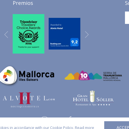
Premios
S
Siguiente
Anterior
ACCE
okies in accordance with our Cookie Policy.
Read more