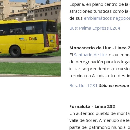
España, en pleno centro de la 
atracciones turísticas como la 
de sus
emblemáticos negocio
Bus: Palma
Express L204
Monasterio de Lluc - Linea 
El
Santuario de Lluc
es un monas
de peregrinación para los lu
iniciar sorprendentes excursi
termina en Alcudia, otro desti
Bus: Lluc
L231
Sólo en verano
Fornalutx - Linea 232
Un auténtico pueblo de montañ
valle de Sóller. A menudo se le
parte del patrimonio mundial 