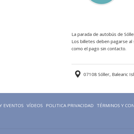
La parada de autobús de Sóll
Los billetes deben pagarse al 
como el pago sin contacto.
07108 Sóller, Balearic Is
ABRE
Y EVENTOS
VÍDEOS
POLITICA PRIVACIDAD
TÉRMINOS Y CO
EN
UNA
NUEVA
PESTAÑA