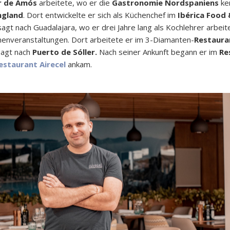
r de Amós
arbeitete, wo er die
Gastronomie Nordspaniens
ken
ngland
. Dort entwickelte er sich als Küchenchef im
Ibérica Food 
agt nach Guadalajara, wo er drei Jahre lang als Kochlehrer arbei
enveranstaltungen. Dort arbeitete er im 3-Diamanten-
Restaura
sagt nach
Puerto de Sóller.
Nach seiner Ankunft begann er im
Re
estaurant Airecel
ankam.