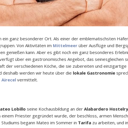
 ein ganz besonderer Ort. Als einer der emblematischsten Häfe
gruppen. Von Aktivitäten im
Mittelmeer
über Ausflüge und Bergs
en genießen kann. Aber es gibt noch ein ganz besonderes Erlebn
verfügt über ein gastronomisches Angebot, das seinesgleichen su
t der verschiedenen Köche, die sie zubereiten und einzigartige 
Und deshalb werden wir heute über die
lokale Gastronomie
sprec
 Airecel
vermittelt.
ateo Lobillo
seine Kochausbildung an der
Alabardero Hostelr
on einem Priester gegründet wurde, der beschloss, armen Mens
nes Studiums begann Mateo im Sommer in
Tarifa
zu arbeiten, und i