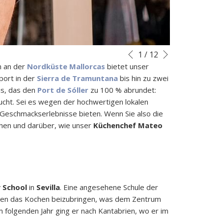
Nächste
Diashow-
Durch
1
/
12
Vorherige
Steuertasten
Klicken
n an der
Nordküste Mallorcas
bietet unser
auf
port in der
Sierra de Tramuntana
bis hin zu zwei
die
is, das den
Port de Sóller
zu 100 % abrundet:
folgenden
cht. Sei es wegen der hochwertigen lokalen
Links
Geschmackserlebnisse bieten. Wenn Sie also die
wird
hen und darüber, wie unser
Küchenchef Mateo
der
obige
Inhalt
aktualisiert
y School
in
Sevilla
. Eine angesehene Schule der
chen das Kochen beizubringen, was dem Zentrum
m folgenden Jahr ging er nach Kantabrien, wo er im