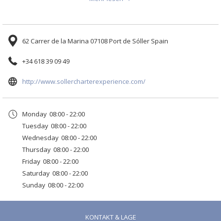
umgeben, zu genießen.
Inhalt
aktualisiert
Hier ist eine Liste der Boote:
62 Carrer de la Marina 07108 Port de Sóller Spain
Agarimo V
Klassisches Segelschiff des Jahres 1982, umgebaut im Jahr 2012,
+34 618 39 09 49
beabsichtigt es, dass Sie eine einzigartige Erfahrung beim Segeln
Öffnet
entlang der Küsten der Balearen genießen können.
http://www.sollercharterexperience.com/
sich
im
Monday
08:00 - 22:00
neuen
Tuesday
08:00 - 22:00
Fenster
Wednesday
08:00 - 22:00
Thursday
08:00 - 22:00
Friday
08:00 - 22:00
Saturday
08:00 - 22:00
Sunday
08:00 - 22:00
KONTAKT & LAGE