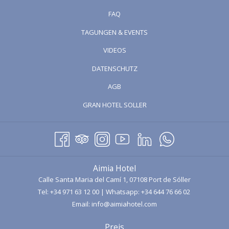
FAQ
TAGUNGEN & EVENTS
ÖFFNET
VIDEOS
SICH
DATENSCHUTZ
IM
AGB
NEUEN
FENSTER
ÖFFNET
GRAN HOTEL SOLLER
SICH
IM
NEUEN
FENSTER
Aimia Hotel
Calle Santa Maria del Camí 1, 07108 Port de Sóller
Tel:
+34 971 63 12 00
| Whatsapp:
+34 644 76 66 02
Email:
info@aimiahotel.com
Preis