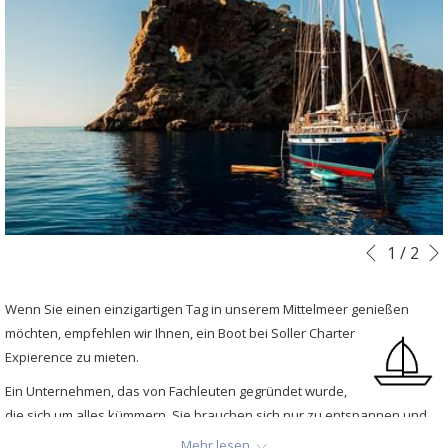
Diashow-
Durch
1
/
2
Vorherig
Steuertasten
Klicken
auf
Wenn Sie einen einzigartigen Tag in unserem Mittelmeer genießen
die
möchten,
empfehlen wir Ihnen, ein Boot bei Soller Charter
folgenden
Expierence zu mieten.
Links
Ein Unternehmen, das von Fachleuten gegründet wurde,
wird
die sich um alles kümmern. Sie brauchen sich nur zu entspannen und
der
die Reise bei der Betrachtung der wunderbaren Landschaften, die uns
obige
Mehr lesen