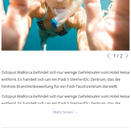
Diashow-
Durch
1
/
2
Vorherig
Steuertasten
Klicken
auf
Octopus Mallorca befindet sich nur wenige Gehminuten vom Hotel Aimia
die
entfernt. Es handelt sich um ein Padi 5-Sterne-IDC-Zentrum, das die
folgenden
höchste Branchenbewertung für ein Padi-Tauchzentrum darstellt.
Links
Octopus Mallorca befindet sich nur wenige Gehminuten vom Hotel Aimia
wird
entfernt. Es handelt sich um ein Padi 5-Sterne-IDC-Zentrum, das die
der
höchste Branchenbewertung für ein Padi-Tauchzentrum darstellt.
obige
Mehr lesen
Inhalt
Sie sagen, dass es ihre Aufgabe ist, Ihre Zeit mit ihnen
aktualisiert
zu einer unvergesslichen Erfahrung zu machen, wobei