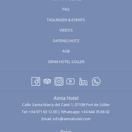
FAQ
TAGUNGEN & EVENTS
ÖFFNET
VIDEOS
SICH
DATENSCHUTZ
IM
AGB
NEUEN
FENSTER
ÖFFNET
GRAN HOTEL SOLLER
SICH
IM
NEUEN
FENSTER
Aimia Hotel
Calle Santa Maria del Camí 1, 07108 Port de Sóller
Tel:
+34 971 63 12 00
| Whatsapp:
+34 644 76 66 02
Email:
info@aimiahotel.com