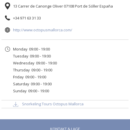
sie sich auf sehr hohe Qualitäts- und
13 Carrer de Canonge Oliver 07108 Port de Sóller España
Sicherheitsstandards verlassen.
+34 971 63 31 33
Zusätzlich zu allen Padi-Tauchkursen und
Tauchausflügen bieten sie auch eine große Auswahl an
Öffnet
http://www.octopusmallorca.com/
Schnorchelausflügen mit dem Boot an, die sich perfekt für
sich
Familienaktivitäten eignen. Verpassen Sie nicht die Chance, den besten
im
Teil unserer Insel mit echten Profis zu sehen.
Monday
09:00 - 19:00
neuen
Tuesday
09:00 - 19:00
Fenster
Unser General Manager (Flavio Mirabella) ist ein sehr erfahrener
Wednesday
09:00 - 19:00
Taucher und steht Ihnen mit seinen Ratschlägen zum Tauchen und
Thursday
09:00 - 19:00
Schnorcheln jederzeit gerne zur Verfügung, also zögern Sie bitte nicht,
Friday
09:00 - 19:00
uns zu fragen.
Saturday
09:00 - 19:00
Sunday
09:00 - 19:00
SCHNORCHELFLYER HERUNTERLADEN
Snorkeling Tours Octopus Mallorca
KONTAKT & LAGE