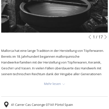
Diashow-
Durch
1
/
17
Vorherig
Steuertasten
Klicken
auf
Mallorca hat eine lange Tradition in der Herstellung von Töpferwaren.
die
Bereits im 18. Jahrhundert begannen mallorquinische
folgenden
Handwerkerfamilien mit der Herstellung von Töpferwaren, Keramik,
Links
Geschirr und Vasen. In vielen Fällen überdauerte das Handwerk mit
wird
seinem technischen Reichtum dank der Hingabe aller Generationen
der
mehrere Jahrhunderte. Heutzutage nutzen die Hersteller das gesamte
obige
Mehr lesen
ererbte Wissen über Ton und führen auch neue Trends und Materialien
Inhalt
ein, um einzigartige und qualitativ hochwertige Stücke zu schaffen.
aktualisiert
Im Hotel Aimia finden Sie eine Kostprobe dieser Inselkunst in Form von
41 Carrer Cas Canonge 07141 Pòrtol Spain
Gerichten. Diese vollständig von Hand gedrehten und bemalten Stücke