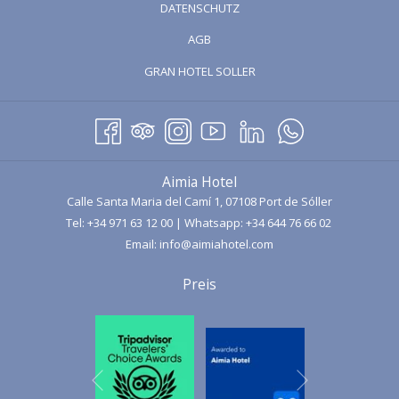
DATENSCHUTZ
IM
AGB
NEUEN
FENSTER
ÖFFNET
GRAN HOTEL SOLLER
SICH
IM
NEUEN
FENSTER
Aimia Hotel
Calle Santa Maria del Camí 1, 07108 Port de Sóller
Tel:
+34 971 63 12 00
| Whatsapp:
+34 644 76 66 02
Email:
info@aimiahotel.com
Preis
Nächste
Vorherige