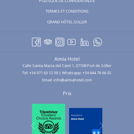
POLITIQUE DE CONFIDENTIALITÉ
UN
TERMES ET CONDITIONS
NOUVEL
ONGLET
OUVRIR
GRAND HÔTEL SOLLER
DANS
UN
NOUVEL
ONGLET
Aimia Hotel
Calle Santa Maria del Camí 1, 07108 Port de Sóller
Tel:
+34 971 63 12 00
| Whatsapp:
+34 644 76 66 02
Email:
info@aimiahotel.com
Prix
Suivant
Précédent